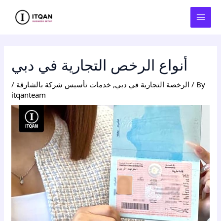
Skip
Post
MAI
to
navigation
MEN
content
أنواع الرخص التجارية في دبي
/ By
الرخصة التجارية في دبي
,
خدمات تأسيس شركة بالشارقة
/
itqanteam