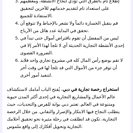
إطلاع تام بالطرق التي تؤدي لنجاح الأنشطة، ومعظمهم
على استعداد تام لتقديم خدماتهم للآخرين لتحقيق
الاستفادة للجميع.
قم بتقبل الخسارة دائماً ولا تشعر بالإحباط ولا تتوقع أن
تحقق في البداية عدد هائل من الأرباح.
ليس من المفضل أن تقوم باقتراض أموال حتى تبدأ في
إحدى الأنشطة التجارية الحديثة أي لا تلجأ لهذا الأمر إلا في
الضرورة القصوى.
لا تقم بوضع رأس المال كله في مشروع تجاري واحد فلابد
أن توفر جزء من الأموال التي قد تلجأ لها في وقت أخر
لتنفيذ أمور أخرى.
استخراج رخصة تجارية في دبي
، يُفتح الباب أمامك لاستكشاف
عالم الأعمال والمشاريع التجارية في إحدى أكثر المدن حيوية
ومتنوعة في العالم. تعتبر دبي بوابة للفرص والتحديات، حيث
يتطلب النجاح فيها الابتكار والإصرار والتفاني. من خلال الرخصة
التجارية، تكون قد انطلقت في رحلة مثيرة نحو تحقيق أحلامك
التجارية وتحويل أفكارك إلى واقع ملموس.