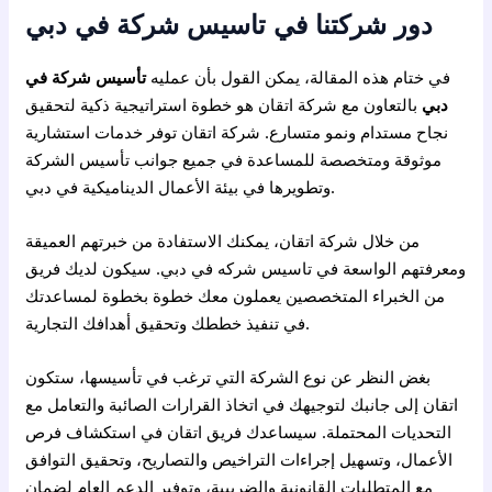
دور شركتنا في تاسيس شركة في دبي
في ختام هذه المقالة، يمكن القول بأن عمليه
تأسيس شركة في
دبي
بالتعاون مع شركة اتقان هو خطوة استراتيجية ذكية لتحقيق
نجاح مستدام ونمو متسارع. شركة اتقان توفر خدمات استشارية
موثوقة ومتخصصة للمساعدة في جميع جوانب تأسيس الشركة
وتطويرها في بيئة الأعمال الديناميكية في دبي.
من خلال شركة اتقان، يمكنك الاستفادة من خبرتهم العميقة
ومعرفتهم الواسعة في تاسيس شركه في دبي. سيكون لديك فريق
من الخبراء المتخصصين يعملون معك خطوة بخطوة لمساعدتك
في تنفيذ خططك وتحقيق أهدافك التجارية.
بغض النظر عن نوع الشركة التي ترغب في تأسيسها، ستكون
اتقان إلى جانبك لتوجيهك في اتخاذ القرارات الصائبة والتعامل مع
التحديات المحتملة. سيساعدك فريق اتقان في استكشاف فرص
الأعمال، وتسهيل إجراءات التراخيص والتصاريح، وتحقيق التوافق
مع المتطلبات القانونية والضريبية، وتوفير الدعم العام لضمان