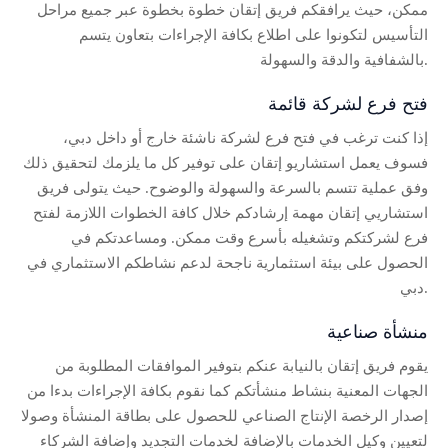
ممكن، حيث يرافقكم فريق إتقان خطوة بخطوة عبر جميع مراحل
التأسيس لتكونوا على اطلاع بكافة الإجراءات بتعاون يتسم
بالشفافية والدقة والسهولة.
فتح فرع لشركة قائمة
إذا كنت ترغب في فتح فرع لشركة ناشئة خارج أو داخل دبي،
فسوف يعمل استشاريو إتقان على توفير كل ما يلزمك لتحقيق ذلك
وفق عملية تتسم بالسرعة والسهولة والوضوح. حيث يتولى فريق
استشاريي إتقان مهمة إرشادكم خلال كافة الخطوات اللازمة لفتح
فرع لشركتكم وتشغيله بأسرع وقت ممكن. ومساعدتكم في
الحصول على بيئة استثمارية ناجحة لدعم نشاطكم الاستثماري في
دبي.
منشأة صناعية
يقوم فريق إتقان بالنيابة عنكم بتوفير الموافقات المطلوبة من
الجهات المعنية بنشاط منشأتكم كما نقوم بكافة الإجراءات بدءا من
إصدار الرخصة الإنتاج الصناعي للحصول على بطاقة المنشأة وصولا
لتعيين وكيل الخدمات بالإضافة لخدمات التجديد وإضافة الشركاء