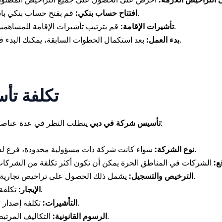
قم بفتح حساب بنكي باسم الشركة لإدارة العمليات المالية.
افتتاح حساب بنكي:
قم بترتيب تأشيرات الإقامة للمساهمين والموظفين الأجانب إن لزم الأمر.
تأشيرات الإقامة:
بعد استكمال الخطوات السابقة، يمكنك البدء في ممارسة أعمال الشركة في دبي.
بدء العمل:
تكلفة ت
يتطلب النظر في عدة عناصر أساسية تؤثر على التكلفة الإجمالية، وهي:
تأسيس شركة في دبي
سواء كانت شركة ذات مسؤولية محدودة، فرع لشركة أجنبية، أو شركة منطقة حرة.
نوع الشركة:
ع:
يشمل ذلك الحصول على تراخيص تجارية وموافقة الجهات الحكومية المعنية.
الترخيص والتسجيل:
تكلفة تأجير المكتب أو المساحة التجارية.
الإيجار:
تكلفة إصدار تأشيرات العمل والإقامة للموظفين.
التأشيرات:
التكاليف المرتبطة بخدمات المحاماة والمستشارين.
الرسوم القانونية: