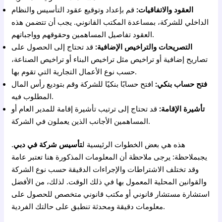
العقود والاتفاقيات:
قم بإعداد وتوقيع عقود التأسيس والنظام
الداخلي للشركة، بمساعدة المكتب القانوني. يجب أن تتضمن هذه
العقود تفاصيل المساهمين وحقوقهم وواجباتهم.
التصريحات والتراخيص الإضافية:
قد تحتاج إلى الحصول على
تصاريح إضافية أو تراخيص مثل تراخيص البناء أو تراخيص الصناعة،
حسب نوع الأعمال التجارية التي تقوم بها.
فتح حساب بنكي:
افتح حسابًا بنكيًا للشركة وقم بتوديع رأس المال
المطلوب فيه.
تأشيرة الإقامة:
قد تحتاج إلى ترتيب تأشيرة إقامة للمدير العام أو
المساهمين الأجانب الذين يعملون في الشركة.
هذه هي بعض الخطوات الرئيسية ل
تأسيس شركة في دبي
.
يجبملاحظة: يرجى ملاحظة أن المعلومات المذكورة هنا تعتبر عامة
وقد تختلف الاشتراطات والإجراءات الدقيقة حسب نوع الشركة
والقوانين المحلية المعمول بها في ذلك الوقت. لذلك، من الأفضل
استشارة مستشار قانوني أو مكتب قانوني متخصص للحصول على
معلومات دقيقة ومحدثة تنطبق على حالتك الفردية.