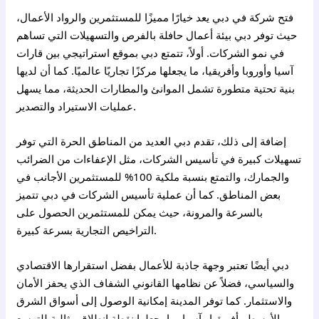
فتح شركة في دبي يعد خيارًا مميزًا للمستثمرين والرواد الأعمال،
حيث توفر دبي بيئة أعمال حافلة بالفرص والتسهيلات التي تساهم
في نمو الشركات. أولاً، تتمتع دبي بموقع استراتيجي بين قارات
آسيا وأوروبا وأفريقيا، ما يجعلها مركزًا تجاريًا عالميًا. كما أن لديها
بنية تحتية متطورة تشمل الموانئ والمطارات الحديثة، مما يسهل
عمليات الاستيراد والتصدير.
إضافة إلى ذلك، تقدم دبي العديد من المناطق الحرة التي توفر
تسهيلات كبيرة في تأسيس الشركات، مثل الإعفاءات من الضرائب
والجمارك، والتمتع بنسبة ملكية 100% للمستثمرين الأجانب في
بعض المناطق. كما أن عملية تأسيس الشركات في دبي تتميز
بالسرعة والمرونة، حيث يمكن للمستثمرين الحصول على
التراخيص التجارية بسرعة كبيرة.
دبي أيضًا تعتبر وجهة جاذبة للأعمال بفضل استقرارها الاقتصادي
والسياسي، فضلاً عن نظامها القانوني الشفاف الذي يحفز الأمان
والاستثمار. كما توفر المدينة إمكانية الوصول إلى أسواق الشرق
الأوسط وأفريقيا وآسيا، ما يجعلها نقطة انطلاق مثالية للتوسع